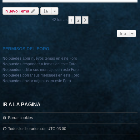
Nuevo Tema
1
2
Siguiente
42 temas
Ir a
PERMISOS DEL FORO
No puedes
abrir nuevos temas en este Foro
No puedes
responder a temas en este Foro
No puedes
editar sus mensajes en este Foro
No puedes
borrar sus mensajes en este Foro
No puedes
enviar adjuntos en este Foro
IR A LA PÁGINA
Borrar cookies
Todos los horarios son
UTC-03:00