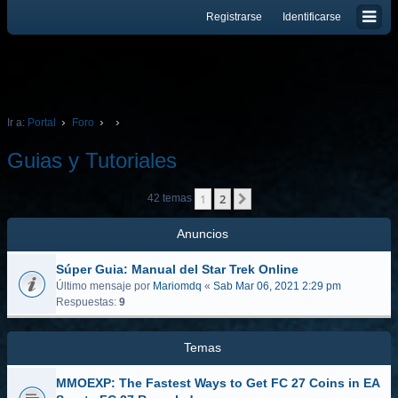
Registrarse
Identificarse
Ir a:
Portal
Foro
Gui­as y Tutoriales
1
2
Siguiente
42 temas
Anuncios
Súper Gui­a: Manual del Star Trek Online
Último mensaje por
Mariomdq
«
Sab Mar 06, 2021 2:29 pm
Respuestas:
9
Temas
MMOEXP: The Fastest Ways to Get FC 27 Coins in EA