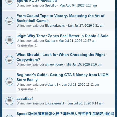
Sports FC 27 Revealed
Último mensaje por
Specific
«
Mar Ago 04, 2026 5:17 am
From Casual Taps to Victory: Mastering the Art of
Basketball Games
Último mensaje por
EleanorLucas
«
Lun Jul 27, 2026 2:21 am
u4gm Why Terror Zones Feel Better in Diablo 2 Solo
Último mensaje por
Katrina
«
Mar Jul 21, 2026 12:57 am
Respuestas:
1
What Should I Look for When Choosing the Right
Copywriters?
Último mensaje por
aimeemoore
«
Mié Jul 15, 2026 9:16 pm
Beginner’s Guide: Getting GTA 5 Money from U4GM
Store Easily
Último mensaje por
piokang3
«
Lun Jul 13, 2026 11:11 pm
Respuestas:
1
assaffasf
Último mensaje por
totosafereulttt
«
Lun Jul 06, 2026 6:14 am
SpeedX回国加速器怎么样？海外华人与留学生亲测好用的网