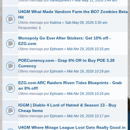
Último mensaje por
harlequine45
«
Mar May 12, 2026 5:44 am
U4GM What Made Vandorn Farm the BO7 Zombies Beta
Hit
Último mensaje por
Katrina
«
Sab May 09, 2026 3:30 am
Respuestas:
1
Monopoly Go Ever After Stickers: Get 10% off -
EZG.com
Último mensaje por
Ephraim
«
Mié Abr 29, 2026 10:33 pm
POECurrency.com - Grap 6% Off to Buy POE 3.28
Currency
Último mensaje por
Ephraim
«
Mié Abr 29, 2026 10:29 pm
EZG.com ARC Raiders Riven Tides Blueprints - Grab
an 8% off!
Último mensaje por
Ephraim
«
Mié Abr 29, 2026 10:24 pm
IGGM | Diablo 4 Lord of Hatred & Season 13 - Buy
Cheap Items
Último mensaje por
Ephraim
«
Mié Abr 29, 2026 10:17 pm
U4GM Where Mirage League Loot Gets Really Good in