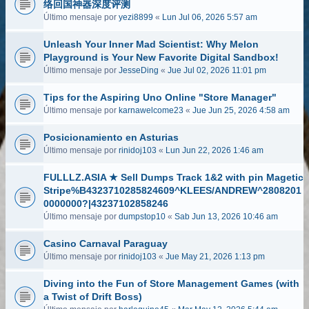
络回国神器深度评测
Último mensaje por
yezi8899
«
Lun Jul 06, 2026 5:57 am
Unleash Your Inner Mad Scientist: Why Melon
Playground is Your New Favorite Digital Sandbox!
Último mensaje por
JesseDing
«
Jue Jul 02, 2026 11:01 pm
Tips for the Aspiring Uno Online "Store Manager"
Último mensaje por
karnawelcome23
«
Jue Jun 25, 2026 4:58 am
Posicionamiento en Asturias
Último mensaje por
rinidoj103
«
Lun Jun 22, 2026 1:46 am
FULLLZ.ASIA ★ Sell Dumps Track 1&2 with pin Magetic
Stripe%B4323710285824609^KLEES/ANDREW^2808201
0000000?|43237102858246
Último mensaje por
dumpstop10
«
Sab Jun 13, 2026 10:46 am
Casino Carnaval Paraguay
Último mensaje por
rinidoj103
«
Jue May 21, 2026 1:13 pm
Diving into the Fun of Store Management Games (with
a Twist of Drift Boss)