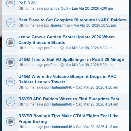
PoE 3 28
Último mensaje por
EmberQuill
«
Lun Abr 20, 2026 4:00 am
Best Place to Get Complete Blueprints in ARC Raiders
Último mensaje por
Jimekalmiya
«
Vie Abr 10, 2026 10:51 pm
eznpc Grow a Garden Easter Update 2026 Where
Candy Blossom Stands
Último mensaje por
EmberQuill
«
Mié Abr 08, 2026 6:33 am
U4GM Tips to Nail VD Spellslinger in PoE 3 28 Mirage
Último mensaje por
EmberQuill
«
Mié Abr 08, 2026 5:38 am
U4GM Where the Vulcano Blueprint Drops in ARC
Raiders Launch Towers
Último mensaje por
Hartmann846
«
Sab Mar 28, 2026 4:16 am
RSVSR ARC Raiders Where to Find Blueprints Fast
Último mensaje por
Hartmann846
«
Sab Mar 28, 2026 4:14 am
RSVSR BoxingV Tips Make GTA V Fights Feel Like
Proper Boxing
Último mensaje por
Hartmann846
«
Sab Mar 28, 2026 4:13 am