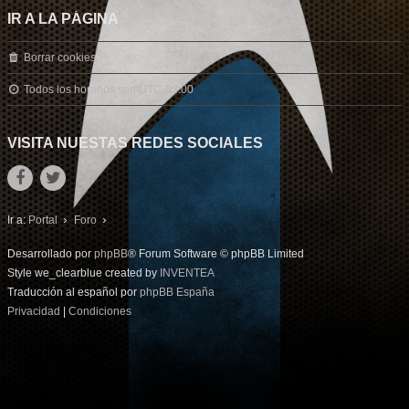
IR A LA PÁGINA
Borrar cookies
Todos los horarios son
UTC-03:00
VISITA NUESTAS REDES SOCIALES
Ir a:
Portal
Foro
Desarrollado por
phpBB
® Forum Software © phpBB Limited
Style we_clearblue created by
INVENTEA
Traducción al español por
phpBB España
Privacidad
|
Condiciones