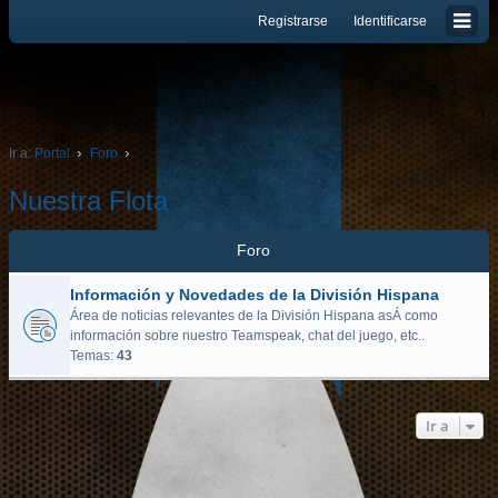
Registrarse
Identificarse
Ir a:
Portal
Foro
Nuestra Flota
Foro
Información y Novedades de la División Hispana
Área de noticias relevantes de la División Hispana asÁ­ como
información sobre nuestro Teamspeak, chat del juego, etc..
Temas:
43
Ir a