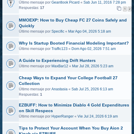
Último mensaje por
Geantlook Picard
«
Sab Jun 11, 2016 7:28 pm
Respuestas:
17
1
2
MMOEXP: How to Buy Cheap FC 27 Coins Safely and
Quickly
Último mensaje por
Specific
«
Mar Ago 04, 2026 5:18 am
Why Is Startup Booted Financial Modeling Important?
Último mensaje por
Traffic123
«
Dom Ago 02, 2026 7:51 am
A Guide to Experiencing Drift Hunters
Último mensaje por
MaxBar12
«
Mar Jul 28, 2026 5:23 am
Cheap Ways to Expand Your College Football 27
Collection
Último mensaje por
Anastasia
«
Sab Jul 25, 2026 6:13 am
Respuestas:
1
EZBUFF: How to Minimize Diablo 4 Gold Expenditures
on Skill Respecs
Último mensaje por
HyperRanger
«
Vie Jul 24, 2026 6:19 am
Tips to Protect Your Account When You Buy Aion 2
Kinah via EZBUFF