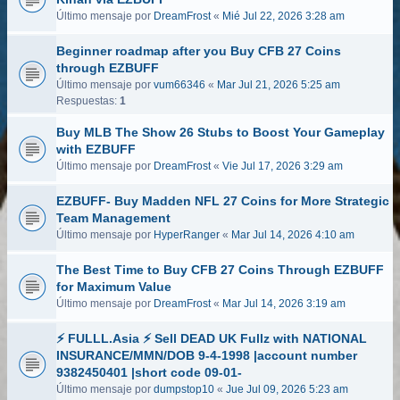
Último mensaje por
DreamFrost
«
Mié Jul 22, 2026 3:28 am
Beginner roadmap after you Buy CFB 27 Coins
through EZBUFF
Último mensaje por
vum66346
«
Mar Jul 21, 2026 5:25 am
Respuestas:
1
Buy MLB The Show 26 Stubs to Boost Your Gameplay
with EZBUFF
Último mensaje por
DreamFrost
«
Vie Jul 17, 2026 3:29 am
EZBUFF- Buy Madden NFL 27 Coins for More Strategic
Team Management
Último mensaje por
HyperRanger
«
Mar Jul 14, 2026 4:10 am
The Best Time to Buy CFB 27 Coins Through EZBUFF
for Maximum Value
Último mensaje por
DreamFrost
«
Mar Jul 14, 2026 3:19 am
⚡ FULLL.Asia ⚡ Sell DEAD UK Fullz with NATIONAL
INSURANCE/MMN/DOB 9-4-1998 |account number
9382450401 |short code 09-01-
Último mensaje por
dumpstop10
«
Jue Jul 09, 2026 5:23 am