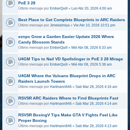
PoE 3 28
Último mensaje por
EmberQuill
«
Lun Abr 20, 2026 4:00 am
Best Place to Get Complete Blueprints in ARC Raiders
Último mensaje por
Jimekalmiya
«
Vie Abr 10, 2026 10:51 pm
eznpc Grow a Garden Easter Update 2026 Where
Candy Blossom Stands
Último mensaje por
EmberQuill
«
Mié Abr 08, 2026 6:33 am
U4GM Tips to Nail VD Spellslinger in PoE 3 28 Mirage
Último mensaje por
EmberQuill
«
Mié Abr 08, 2026 5:38 am
U4GM Where the Vulcano Blueprint Drops in ARC
Raiders Launch Towers
Último mensaje por
Hartmann846
«
Sab Mar 28, 2026 4:16 am
RSVSR ARC Raiders Where to Find Blueprints Fast
Último mensaje por
Hartmann846
«
Sab Mar 28, 2026 4:14 am
RSVSR BoxingV Tips Make GTA V Fights Feel Like
Proper Boxing
Último mensaje por
Hartmann846
«
Sab Mar 28, 2026 4:13 am