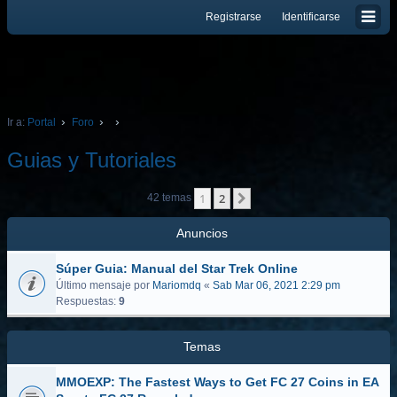
Registrarse
Identificarse
Ir a:
Portal
Foro
Gui­as y Tutoriales
1
2
Siguiente
42 temas
Anuncios
Súper Gui­a: Manual del Star Trek Online
Último mensaje por
Mariomdq
«
Sab Mar 06, 2021 2:29 pm
Respuestas:
9
Temas
MMOEXP: The Fastest Ways to Get FC 27 Coins in EA