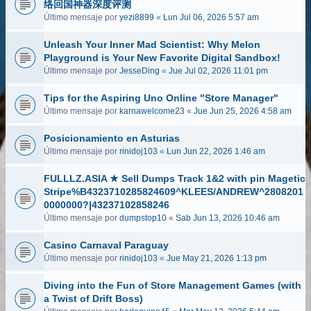
络回国神器深度评测
Último mensaje por
yezi8899
«
Lun Jul 06, 2026 5:57 am
Unleash Your Inner Mad Scientist: Why Melon
Playground is Your New Favorite Digital Sandbox!
Último mensaje por
JesseDing
«
Jue Jul 02, 2026 11:01 pm
Tips for the Aspiring Uno Online "Store Manager"
Último mensaje por
karnawelcome23
«
Jue Jun 25, 2026 4:58 am
Posicionamiento en Asturias
Último mensaje por
rinidoj103
«
Lun Jun 22, 2026 1:46 am
FULLLZ.ASIA ★ Sell Dumps Track 1&2 with pin Magetic
Stripe%B4323710285824609^KLEES/ANDREW^2808201
0000000?|43237102858246
Último mensaje por
dumpstop10
«
Sab Jun 13, 2026 10:46 am
Casino Carnaval Paraguay
Último mensaje por
rinidoj103
«
Jue May 21, 2026 1:13 pm
Diving into the Fun of Store Management Games (with
a Twist of Drift Boss)