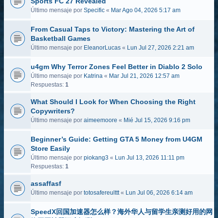
Sports FC 27 Revealed
Último mensaje por
Specific
«
Mar Ago 04, 2026 5:17 am
From Casual Taps to Victory: Mastering the Art of
Basketball Games
Último mensaje por
EleanorLucas
«
Lun Jul 27, 2026 2:21 am
u4gm Why Terror Zones Feel Better in Diablo 2 Solo
Último mensaje por
Katrina
«
Mar Jul 21, 2026 12:57 am
Respuestas:
1
What Should I Look for When Choosing the Right
Copywriters?
Último mensaje por
aimeemoore
«
Mié Jul 15, 2026 9:16 pm
Beginner’s Guide: Getting GTA 5 Money from U4GM
Store Easily
Último mensaje por
piokang3
«
Lun Jul 13, 2026 11:11 pm
Respuestas:
1
assaffasf
Último mensaje por
totosafereulttt
«
Lun Jul 06, 2026 6:14 am
SpeedX回国加速器怎么样？海外华人与留学生亲测好用的网