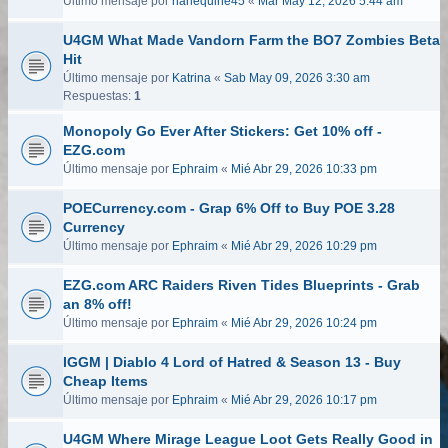
Último mensaje por
harlequine45
«
Mar May 12, 2026 5:44 am
U4GM What Made Vandorn Farm the BO7 Zombies Beta
Hit
Último mensaje por
Katrina
«
Sab May 09, 2026 3:30 am
Respuestas:
1
Monopoly Go Ever After Stickers: Get 10% off -
EZG.com
Último mensaje por
Ephraim
«
Mié Abr 29, 2026 10:33 pm
POECurrency.com - Grap 6% Off to Buy POE 3.28
Currency
Último mensaje por
Ephraim
«
Mié Abr 29, 2026 10:29 pm
EZG.com ARC Raiders Riven Tides Blueprints - Grab
an 8% off!
Último mensaje por
Ephraim
«
Mié Abr 29, 2026 10:24 pm
IGGM | Diablo 4 Lord of Hatred & Season 13 - Buy
Cheap Items
Último mensaje por
Ephraim
«
Mié Abr 29, 2026 10:17 pm
U4GM Where Mirage League Loot Gets Really Good in