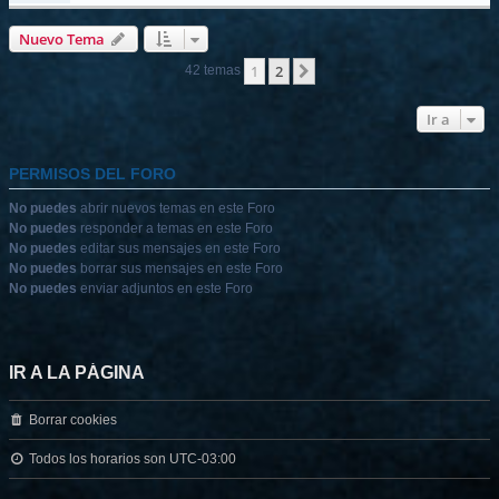
Nuevo Tema
1
2
Siguiente
42 temas
Ir a
PERMISOS DEL FORO
No puedes
abrir nuevos temas en este Foro
No puedes
responder a temas en este Foro
No puedes
editar sus mensajes en este Foro
No puedes
borrar sus mensajes en este Foro
No puedes
enviar adjuntos en este Foro
IR A LA PÁGINA
Borrar cookies
Todos los horarios son
UTC-03:00