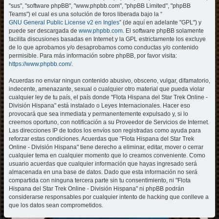
"sus", "software phpBB", "www.phpbb.com", "phpBB Limited", "phpBB
Teams") el cual es una solución de foros liberada bajo la “
GNU General Public License v2 en Ingles
” (de aquí en adelante "GPL") y
puede ser descargada de
www.phpbb.com
. El software phpBB solamente
facilita discusiones basadas en Internet y la GPL estrictamente los excluye
de lo que aprobamos y/o desaprobamos como conductas y/o contenido
permisible. Para más información sobre phpBB, por favor visita:
https://www.phpbb.com/
.
Acuerdas no enviar ningun contenido abusivo, obsceno, vulgar, difamatorio,
indecente, amenazante, sexual o cualquier otro material que pueda violar
cualquier ley de tu país, el país donde "Flota Hispana del Star Trek Online -
División Hispana" está instalado o Leyes Internacionales. Hacer eso
provocará que sea inmediata y permanentemente expulsado y, si lo
creemos oportuno, con notificación a su Proveedor de Servicios de Internet.
Las direcciones IP de todos los envíos son registradas como ayuda para
reforzar estas condiciones. Acuerdas que "Flota Hispana del Star Trek
Online - División Hispana" tiene derecho a eliminar, editar, mover o cerrar
cualquier tema en cualquier momento que lo creamos conveniente. Como
usuario acuerdas que cualquier información que hayas ingresado será
almacenada en una base de datos. Dado que esta información no será
compartida con ninguna tercera parte sin tu consentimiento, ni "Flota
Hispana del Star Trek Online - División Hispana" ni phpBB podrán
considerarse responsables por cualquier intento de hacking que conlleve a
que los datos sean comprometidos.