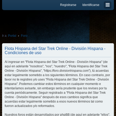
Registrarse
Identificarse
Ir a:
Portal
Foro
Flota Hispana del Star Trek Online - División Hispana -
Condiciones de uso
Al ingresar en "Flota Hispana del Star Trek Online - División Hispana" (de
aquí en adelante "nosotros", "nos", "nuestro", "Flota Hispana del Star Trek
Online - División Hispana", "https://foro.divisionhispana.com"), tú acuerdas
estar legalmente sometido a los siguientes términos. En caso contrario, por
favor no te registres y/o uses "Flota Hispana del Star Trek Online - División
Hispana". Podemos cambiar estos términos en cualquier momento e
intentaríamos avisarte, sin embargo sería prudente que los revises por tu
cuenta periódicamente. Seguir registrado a "Flota Hispana del Star Trek
Online - División Hispana" después de esos cambios significa que
acuerdas estar legalmente sometido a esos nuevos términos tal como
fueron actualizados y/o reformados.
Nuestros foros están desarrollados por phpBB (de aquí en adelante "ellos",