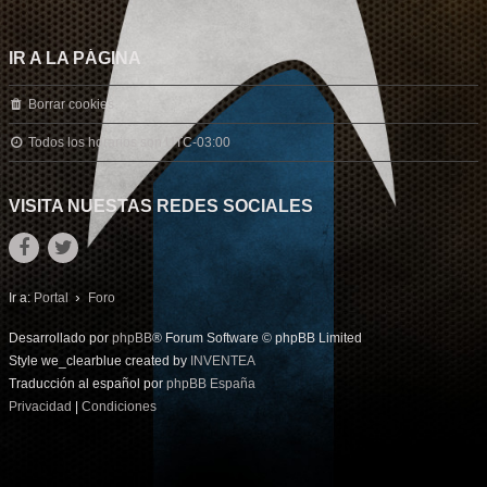
IR A LA PÁGINA
Borrar cookies
Todos los horarios son
UTC-03:00
VISITA NUESTAS REDES SOCIALES
Ir a:
Portal
Foro
Desarrollado por
phpBB
® Forum Software © phpBB Limited
Style we_clearblue created by
INVENTEA
Traducción al español por
phpBB España
Privacidad
|
Condiciones