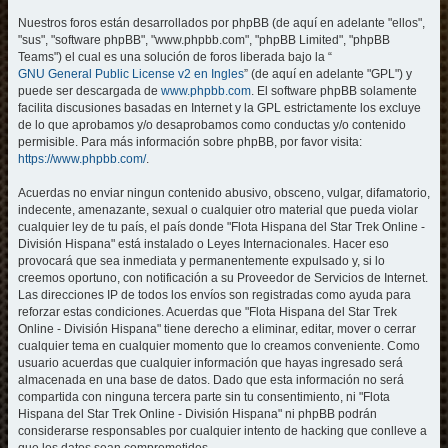
Nuestros foros están desarrollados por phpBB (de aquí en adelante "ellos",
"sus", "software phpBB", "www.phpbb.com", "phpBB Limited", "phpBB
Teams") el cual es una solución de foros liberada bajo la “
GNU General Public License v2 en Ingles
” (de aquí en adelante "GPL") y
puede ser descargada de
www.phpbb.com
. El software phpBB solamente
facilita discusiones basadas en Internet y la GPL estrictamente los excluye
de lo que aprobamos y/o desaprobamos como conductas y/o contenido
permisible. Para más información sobre phpBB, por favor visita:
https://www.phpbb.com/
.
Acuerdas no enviar ningun contenido abusivo, obsceno, vulgar, difamatorio,
indecente, amenazante, sexual o cualquier otro material que pueda violar
cualquier ley de tu país, el país donde "Flota Hispana del Star Trek Online -
División Hispana" está instalado o Leyes Internacionales. Hacer eso
provocará que sea inmediata y permanentemente expulsado y, si lo
creemos oportuno, con notificación a su Proveedor de Servicios de Internet.
Las direcciones IP de todos los envíos son registradas como ayuda para
reforzar estas condiciones. Acuerdas que "Flota Hispana del Star Trek
Online - División Hispana" tiene derecho a eliminar, editar, mover o cerrar
cualquier tema en cualquier momento que lo creamos conveniente. Como
usuario acuerdas que cualquier información que hayas ingresado será
almacenada en una base de datos. Dado que esta información no será
compartida con ninguna tercera parte sin tu consentimiento, ni "Flota
Hispana del Star Trek Online - División Hispana" ni phpBB podrán
considerarse responsables por cualquier intento de hacking que conlleve a