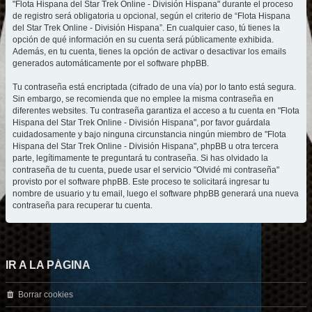
"Flota Hispana del Star Trek Online - División Hispana" durante el proceso
de registro será obligatoria u opcional, según el criterio de “Flota Hispana
del Star Trek Online - División Hispana”. En cualquier caso, tú tienes la
opción de qué información en su cuenta será públicamente exhibida.
Además, en tu cuenta, tienes la opción de activar o desactivar los emails
generados automáticamente por el software phpBB.
Tu contraseña está encriptada (cifrado de una vía) por lo tanto está segura.
Sin embargo, se recomienda que no emplee la misma contraseña en
diferentes websites. Tu contraseña garantiza el acceso a tu cuenta en "Flota
Hispana del Star Trek Online - División Hispana", por favor guárdala
cuidadosamente y bajo ninguna circunstancia ningún miembro de "Flota
Hispana del Star Trek Online - División Hispana", phpBB u otra tercera
parte, legítimamente te preguntará tu contraseña. Si has olvidado la
contraseña de tu cuenta, puede usar el servicio "Olvidé mi contraseña"
provisto por el software phpBB. Este proceso te solicitará ingresar tu
nombre de usuario y tu email, luego el software phpBB generará una nueva
contraseña para recuperar tu cuenta.
IR A LA PÁGINA
Borrar cookies