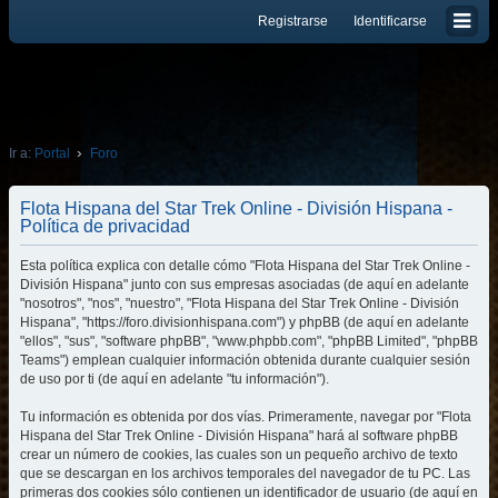
Registrarse
Identificarse
Ir a:
Portal
Foro
Flota Hispana del Star Trek Online - División Hispana -
Política de privacidad
Esta política explica con detalle cómo "Flota Hispana del Star Trek Online -
División Hispana" junto con sus empresas asociadas (de aquí en adelante
"nosotros", "nos", "nuestro", "Flota Hispana del Star Trek Online - División
Hispana", "https://foro.divisionhispana.com") y phpBB (de aquí en adelante
"ellos", "sus", "software phpBB", "www.phpbb.com", "phpBB Limited", "phpBB
Teams") emplean cualquier información obtenida durante cualquier sesión
de uso por ti (de aquí en adelante "tu información").
Tu información es obtenida por dos vías. Primeramente, navegar por "Flota
Hispana del Star Trek Online - División Hispana" hará al software phpBB
crear un número de cookies, las cuales son un pequeño archivo de texto
que se descargan en los archivos temporales del navegador de tu PC. Las
primeras dos cookies sólo contienen un identificador de usuario (de aquí en