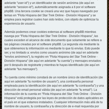
adelante "user-id") y un identificador de sesión anónima (de aquí en
adelante "session-id"), automáticamente asignada a ti por el software
phpBB. Una tercera cookie se creará una vez que hayas navegado por
temas en "Flota Hispana del Star Trek Online - División Hispana" y se
emplea para registrar cuales han sido leídos, con objeto de optimizar tu
experiencia de usuario.
Además podemos crear cookies externas al software phpBB mientras
navega por "Flota Hispana del Star Trek Online - División Hispana", las
cuales exceden el alcance de este documento que solamente se refiere a
las páginas creadas por el software phpBB. La segunda vía mediante la
que obtenemos tu información es mediante lo que tú envías. Esto puede
ser, y no limitado a: envíos como usuario anónimo (de aquí en adelante
"envíos anónimos"), tu registro en "Flota Hispana del Star Trek Online -
División Hispana" (de aquí en adelante "tu cuenta") y mensajes enviados
por ti después de registrarte y mientras te hayas identificado (de aquí en
adelante "tus mensajes").
Tu cuenta como mínimo constará de un nombre único de identificación (de
aquí en adelante "tu nombre de usuario"), una contraseña personal
empleada para la identificación (de aquí en adelante "tu contraseña") y una
dirección de email personal válida (de aquí en adelante "tu email"). La
información de tu cuenta en "Flota Hispana del Star Trek Online - División
Hispana" está protegida por las leyes de protección de datos aplicables en
el país en el que estamos instalados. Cualquier información más allá de tu
nombre de usuario, tu contraseña y tu dirección de e-mail requerida por