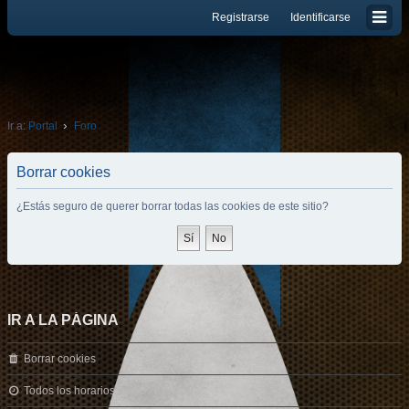
Registrarse
Identificarse
Ir a:
Portal
Foro
Borrar cookies
¿Estás seguro de querer borrar todas las cookies de este sitio?
IR A LA PÁGINA
Borrar cookies
Todos los horarios son
UTC-03:00