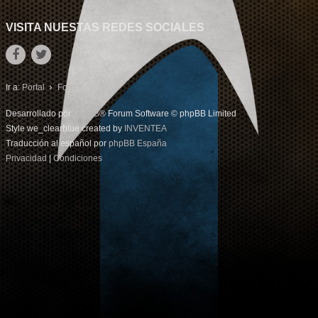
VISITA NUESTAS REDES SOCIALES
Ir a:
Portal
Foro
Desarrollado por
phpBB
® Forum Software © phpBB Limited
Style we_clearblue created by
INVENTEA
Traducción al español por
phpBB España
Privacidad
|
Condiciones