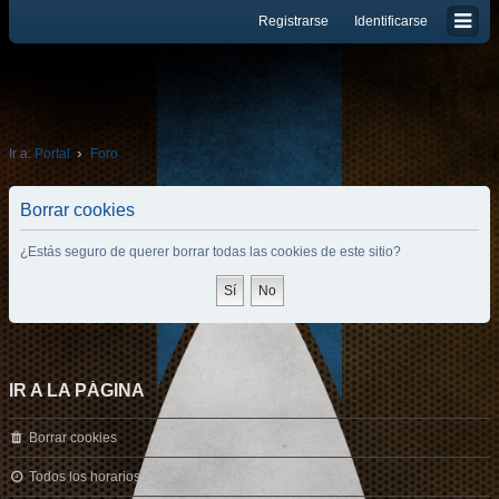
Registrarse
Identificarse
Ir a:
Portal
Foro
Borrar cookies
¿Estás seguro de querer borrar todas las cookies de este sitio?
IR A LA PÁGINA
Borrar cookies
Todos los horarios son
UTC-03:00