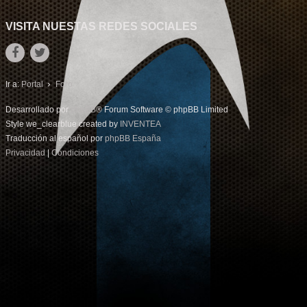
VISITA NUESTAS REDES SOCIALES
Ir a:
Portal
Foro
Desarrollado por
phpBB
® Forum Software © phpBB Limited
Style we_clearblue created by
INVENTEA
Traducción al español por
phpBB España
Privacidad
|
Condiciones