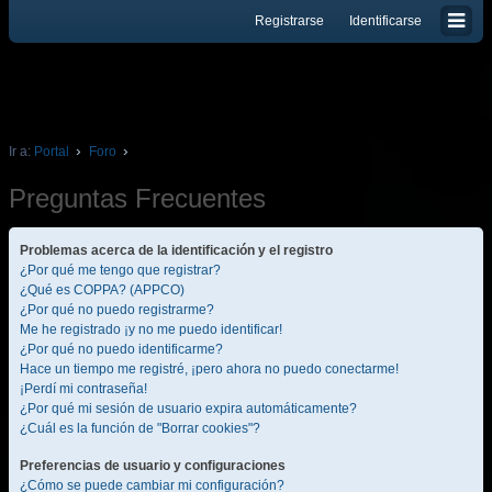
Registrarse
Identificarse
Ir a:
Portal
Foro
Preguntas Frecuentes
Problemas acerca de la identificación y el registro
¿Por qué me tengo que registrar?
¿Qué es COPPA? (APPCO)
¿Por qué no puedo registrarme?
Me he registrado ¡y no me puedo identificar!
¿Por qué no puedo identificarme?
Hace un tiempo me registré, ¡pero ahora no puedo conectarme!
¡Perdí mi contraseña!
¿Por qué mi sesión de usuario expira automáticamente?
¿Cuál es la función de "Borrar cookies"?
Preferencias de usuario y configuraciones
¿Cómo se puede cambiar mi configuración?