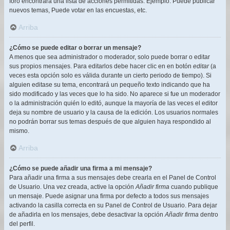
foro encontrará una lista de acciones permitidas. Ejemplo: Puede publicar
nuevos temas, Puede votar en las encuestas, etc.
Arriba
¿Cómo se puede editar o borrar un mensaje?
A menos que sea administrador o moderador, solo puede borrar o editar
sus propios mensajes. Para editarlos debe hacer clic en en botón
editar
(a
veces esta opción solo es válida durante un cierto periodo de tiempo). Si
alguien editase su tema, encontrará un pequeño texto indicando que ha
sido modificado y las veces que lo ha sido. No aparece si fue un moderador
o la administración quién lo editó, aunque la mayoría de las veces el editor
deja su nombre de usuario y la causa de la edición. Los usuarios normales
no podrán borrar sus temas después de que alguien haya respondido al
mismo.
Arriba
¿Cómo se puede añadir una firma a mi mensaje?
Para añadir una firma a sus mensajes debe crearla en el Panel de Control
de Usuario. Una vez creada, active la opción
Añadir firma
cuando publique
un mensaje. Puede asignar una firma por defecto a todos sus mensajes
activando la casilla correcta en su Panel de Control de Usuario. Para dejar
de añadirla en los mensajes, debe desactivar la opción
Añadir firma
dentro
del perfil.