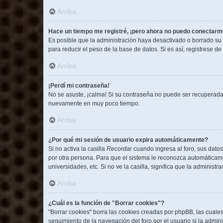
Arriba
Hace un tiempo me registré, ¡pero ahora no puedo conectarm
Es posible que la administración haya desactivado o borrado su
para reducir el peso de la base de datos. Si es así, registrese de
Arriba
¡Perdí mi contraseña!
No se asuste, ¡calma! Si su contraseña no puede ser recuperada 
nuevamente en muy poco tiempo.
Arriba
¿Por qué mi sesión de usuario expira automáticamente?
Si no activa la casilla
Recordar
cuando ingresa al foro, sus datos
por otra persona. Para que el sistema le reconozca automáticame
universidades, etc. Si no ve la casilla, significa que la administr
Arriba
¿Cuál es la función de "Borrar cookies"?
"Borrar cookies" borra las cookies creadas por phpBB, las cuale
seguimiento de la navegación del foro por el usuario si la admin