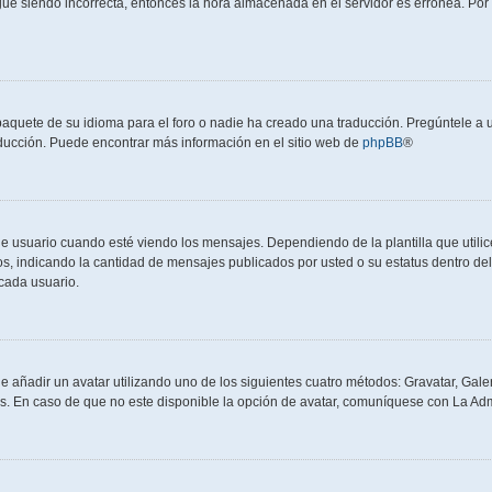
igue siendo incorrecta, entonces la hora almacenada en el servidor es errónea. Po
paquete de su idioma para el foro o nadie ha creado una traducción. Pregúntele a u
raducción. Puede encontrar más información en el sitio web de
phpBB
®
uario cuando esté viendo los mensajes. Dependiendo de la plantilla que utilice e
tos, indicando la cantidad de mensajes publicados por usted o su estatus dentro 
cada usuario.
e añadir un avatar utilizando uno de los siguientes cuatro métodos: Gravatar, Gale
. En caso de que no este disponible la opción de avatar, comuníquese con La Adm