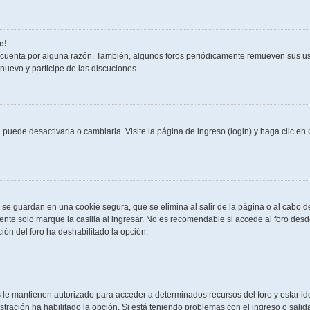
e!
 cuenta por alguna razón. También, algunos foros periódicamente remueven sus us
 nuevo y participe de las discuciones.
puede desactivarla o cambiarla. Visite la página de ingreso (login) y haga clic en
 se guardan en una cookie segura, que se elimina al salir de la página o al cabo 
nte solo marque la casilla al ingresar. No es recomendable si accede al foro desde
ación del foro ha deshabilitado la opción.
s le mantienen autorizado para acceder a determinados recursos del foro y estar id
istración ha habilitado la opción. Si está teniendo problemas con el ingreso o sali