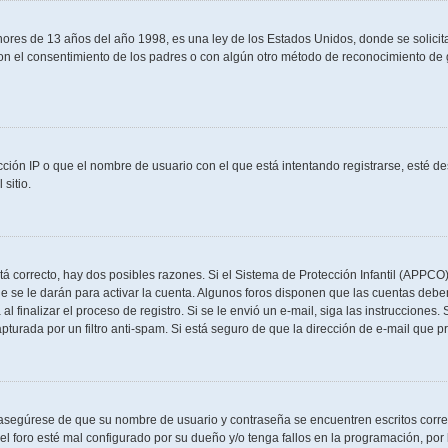
s de 13 años del año 1998, es una ley de los Estados Unidos, donde se solicita a 
o con el consentimiento de los padres o con algún otro método de reconocimiento de
ción IP o que el nombre de usuario con el que está intentando registrarse, esté de
sitio.
tá correcto, hay dos posibles razones. Si el Sistema de Protección Infantil (APPCO)
 se le darán para activar la cuenta. Algunos foros disponen que las cuentas deben
al finalizar el proceso de registro. Si se le envió un e-mail, siga las instrucciones
apturada por un filtro anti-spam. Si está seguro de que la dirección de e-mail que 
, asegúrese de que su nombre de usuario y contraseña se encuentren escritos corr
l foro esté mal configurado por su dueño y/o tenga fallos en la programación, por 