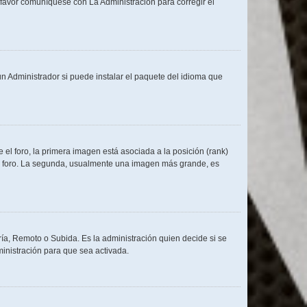
r favor comuníquese con La Administración para corregir el
n Administrador si puede instalar el paquete del idioma que
l foro, la primera imagen está asociada a la posición (rank)
del foro. La segunda, usualmente una imagen más grande, es
ría, Remoto o Subida. Es la administración quien decide si se
inistración para que sea activada.