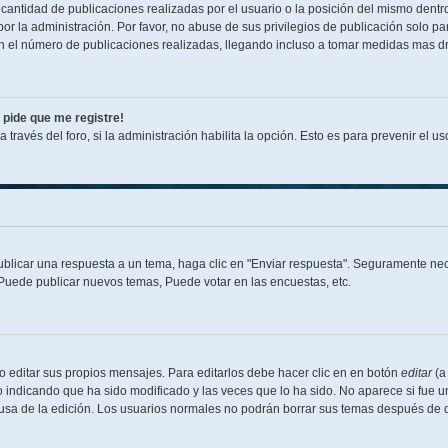
antidad de publicaciones realizadas por el usuario o la posición del mismo dentro
 la administración. Por favor, no abuse de sus privilegios de publicación solo pa
n el número de publicaciones realizadas, llegando incluso a tomar medidas mas drá
 pide que me registre!
 través del foro, si la administración habilita la opción. Esto es para prevenir el 
blicar una respuesta a un tema, haga clic en "Enviar respuesta". Seguramente nece
 Puede publicar nuevos temas, Puede votar en las encuestas, etc.
 editar sus propios mensajes. Para editarlos debe hacer clic en en botón
editar
(a
o indicando que ha sido modificado y las veces que lo ha sido. No aparece si fue u
causa de la edición. Los usuarios normales no podrán borrar sus temas después de