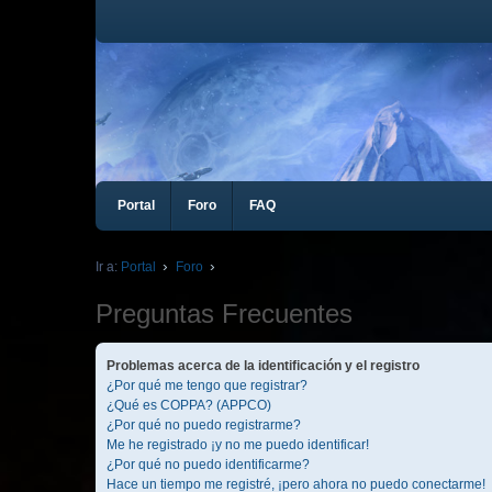
Portal
Foro
FAQ
Ir a:
Portal
Foro
Preguntas Frecuentes
Problemas acerca de la identificación y el registro
¿Por qué me tengo que registrar?
¿Qué es COPPA? (APPCO)
¿Por qué no puedo registrarme?
Me he registrado ¡y no me puedo identificar!
¿Por qué no puedo identificarme?
Hace un tiempo me registré, ¡pero ahora no puedo conectarme!