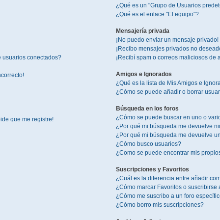
¿Qué es un "Grupo de Usuarios prede
¿Qué es el enlace "El equipo"?
Mensajería privada
¡No puedo enviar un mensaje privado!
¡Recibo mensajes privados no desead
e usuarios conectados?
¡Recibí spam o correos maliciosos de a
Amigos e Ignorados
ncorrecto!
¿Qué es la lista de Mis Amigos e Igno
¿Cómo se puede añadir o borrar usuari
Búsqueda en los foros
¿Cómo se puede buscar en uno o vario
ide que me registre!
¿Por qué mi búsqueda me devuelve ni
¿Por qué mi búsqueda me devuelve un
¿Cómo busco usuarios?
¿Como se puede encontrar mis propio
Suscripciones y Favoritos
¿Cuál es la diferencia entre añadir co
¿Cómo marcar Favoritos o suscribirse 
¿Cómo me suscribo a un foro específi
¿Cómo borro mis suscripciones?