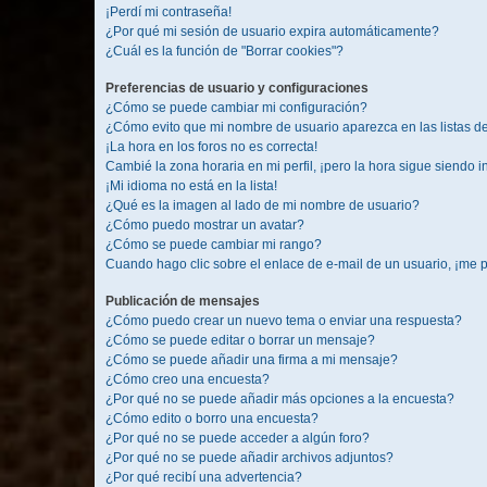
¡Perdí mi contraseña!
¿Por qué mi sesión de usuario expira automáticamente?
¿Cuál es la función de "Borrar cookies"?
Preferencias de usuario y configuraciones
¿Cómo se puede cambiar mi configuración?
¿Cómo evito que mi nombre de usuario aparezca en las listas d
¡La hora en los foros no es correcta!
Cambié la zona horaria en mi perfil, ¡pero la hora sigue siendo i
¡Mi idioma no está en la lista!
¿Qué es la imagen al lado de mi nombre de usuario?
¿Cómo puedo mostrar un avatar?
¿Cómo se puede cambiar mi rango?
Cuando hago clic sobre el enlace de e-mail de un usuario, ¡me p
Publicación de mensajes
¿Cómo puedo crear un nuevo tema o enviar una respuesta?
¿Cómo se puede editar o borrar un mensaje?
¿Cómo se puede añadir una firma a mi mensaje?
¿Cómo creo una encuesta?
¿Por qué no se puede añadir más opciones a la encuesta?
¿Cómo edito o borro una encuesta?
¿Por qué no se puede acceder a algún foro?
¿Por qué no se puede añadir archivos adjuntos?
¿Por qué recibí una advertencia?