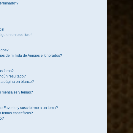
terminado"?
os!
lguien en este foro!
rados?
os de mi lista de Amigos e Ignorados?
s foros?
ngún resultado?
a página en blanco?
s mensajes y temas?
mo Favorito y suscribirme a un tema?
a temas específicos?
co?