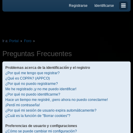
Registrarse
Identificarse
Ir a:
Portal
Foro
Preguntas Frecuentes
Problemas acerca de la identificación y el registro
¿Por qué me tengo que registrar?
¿Qué es COPPA? (APPCO)
¿Por qué no puedo registrarme?
Me he registrado ¡y no me puedo identificar!
¿Por qué no puedo identificarme?
Hace un tiempo me registré, ¡pero ahora no puedo conectarme!
¡Perdí mi contraseña!
¿Por qué mi sesión de usuario expira automáticamente?
¿Cuál es la función de "Borrar cookies"?
Preferencias de usuario y configuraciones
¿Cómo se puede cambiar mi configuración?