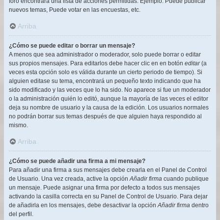
foro encontrará una lista de acciones permitidas. Ejemplo: Puede publicar
nuevos temas, Puede votar en las encuestas, etc.
Arriba
¿Cómo se puede editar o borrar un mensaje?
A menos que sea administrador o moderador, solo puede borrar o editar
sus propios mensajes. Para editarlos debe hacer clic en en botón
editar
(a
veces esta opción solo es válida durante un cierto periodo de tiempo). Si
alguien editase su tema, encontrará un pequeño texto indicando que ha
sido modificado y las veces que lo ha sido. No aparece si fue un moderador
o la administración quién lo editó, aunque la mayoría de las veces el editor
deja su nombre de usuario y la causa de la edición. Los usuarios normales
no podrán borrar sus temas después de que alguien haya respondido al
mismo.
Arriba
¿Cómo se puede añadir una firma a mi mensaje?
Para añadir una firma a sus mensajes debe crearla en el Panel de Control
de Usuario. Una vez creada, active la opción
Añadir firma
cuando publique
un mensaje. Puede asignar una firma por defecto a todos sus mensajes
activando la casilla correcta en su Panel de Control de Usuario. Para dejar
de añadirla en los mensajes, debe desactivar la opción
Añadir firma
dentro
del perfil.